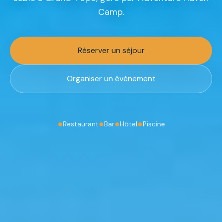
Camp.
Réserver un séjour
Organiser un événement
●
●
●
●
Restaurant
Bar
Hôtel
Piscine